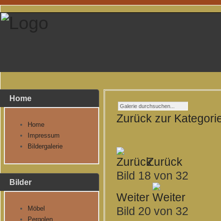
Home
Zurück zur Kategori
Home
Impressum
Bildergalerie
Zurück
Bild 18 von 32
Bilder
Weiter
Möbel
Bild 20 von 32
Pergolen