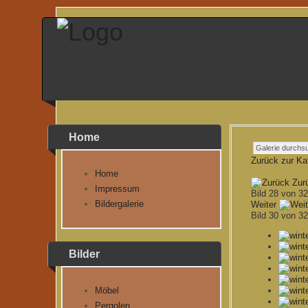
Home
Zurück zur Ka
Home
Zur
Impressum
Bild 28 von 
Bildergalerie
Weiter
Bild 30 von 
Bilder
Möbel
Pergolen