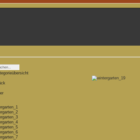
tegorieübersicht
ück
32
32