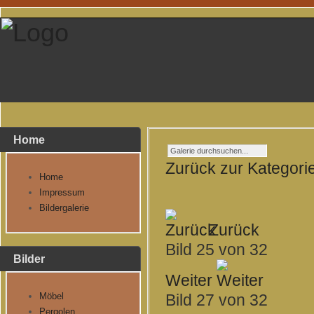
Home
Zurück zur Kategori
Home
Impressum
Bildergalerie
Zurück
Bild 25 von 32
Bilder
Weiter
Möbel
Bild 27 von 32
Pergolen