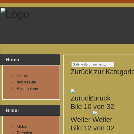
Home
Zurück zur Kategori
Home
Impressum
Bildergalerie
Zurück
Bild 10 von 32
Bilder
Weiter
Möbel
Bild 12 von 32
Pergolen