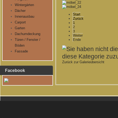
Wintergärten
Dächer
Start
Innenausbau
Zurück
Carport
1
2
Garten
3
Dachumdeckung
Weiter
Türen / Fenster /
Ende
Böden
Fassade
Zurück zur Galerieübersicht
Facebook