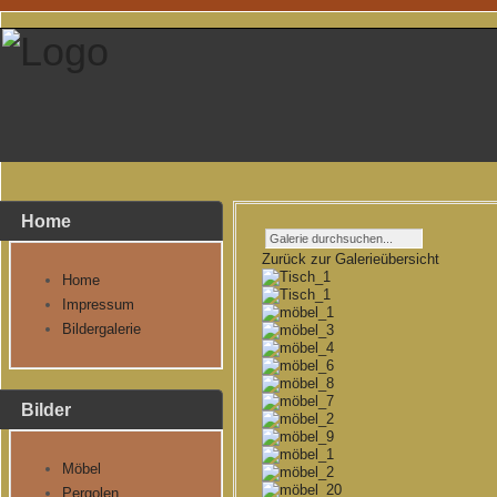
Home
Zurück zur Galerieübersicht
Home
Impressum
Bildergalerie
Bilder
Möbel
Pergolen