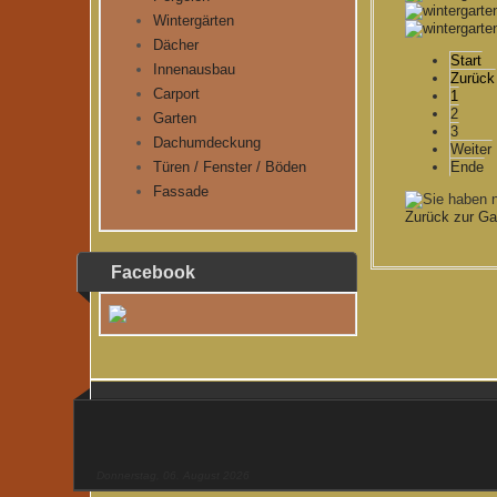
Wintergärten
Dächer
Start
Innenausbau
Zurück
Carport
1
2
Garten
3
Dachumdeckung
Weiter
Türen / Fenster / Böden
Ende
Fassade
Zurück zur Gal
Facebook
Donnerstag, 06. August 2026