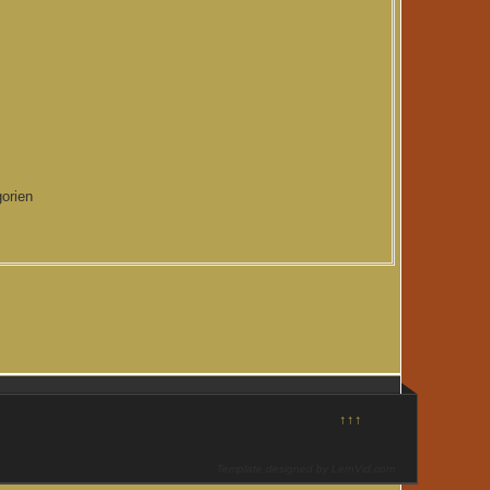
orien
↑↑↑
Template designed by LernVid.com