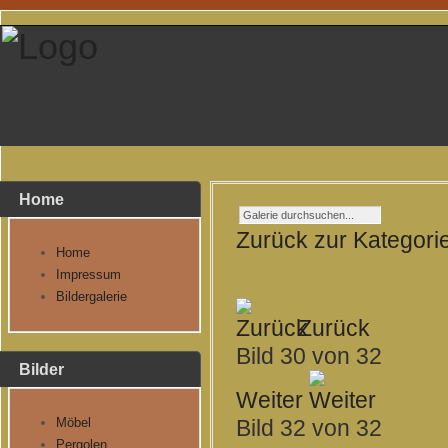
Home
Zurück zur Kategori
Home
Impressum
Bildergalerie
Zurück
Bild 30 von 32
Bilder
Weiter
Möbel
Bild 32 von 32
Pergolen