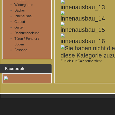
Wintergärten
Dächer
Innenausbau
Carport
Garten
Dachumdeckung
Türen / Fenster /
Böden
Fassade
Zurück zur Galerieübersicht
Facebook