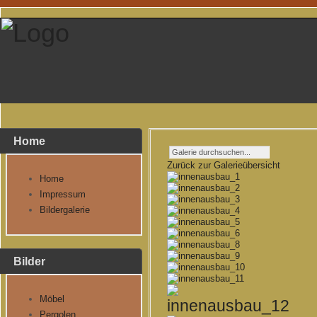
Home
Zurück zur Galerieübersicht
Home
Impressum
Bildergalerie
Bilder
Möbel
Pergolen