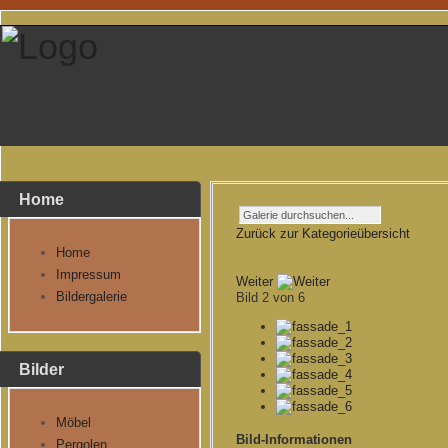
Home
Zurück zur Kategorieübersicht
Home
Impressum
Weiter
Bildergalerie
Bild 2 von 6
Bilder
Möbel
Bild-Informationen
Pergolen