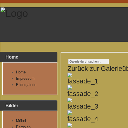
Home
Zurück zur Galerieü
Home
Impressum
Bildergalerie
Bilder
Möbel
Pergolen